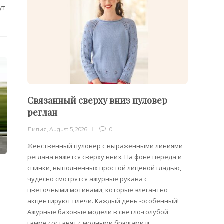
ут
Связанный сверху вниз пуловер
Филе
реглан
Лилия
,
Лилия
,
August 5, 2026
0
Филейн
предст
Женственный пуловер с выраженными линиями
Вязани
реглана вяжется сверху вниз. На фоне переда и
позвол
спинки, выполненных простой лицевой гладью,
делает
чудесно смотрятся ажурные рукава с
сезона
цветочными мотивами, которые элегантно
акцентируют плечи. Каждый день -особенный!
Ажурные базовые модели в светло-голубой
гамме составят с модными брюками и