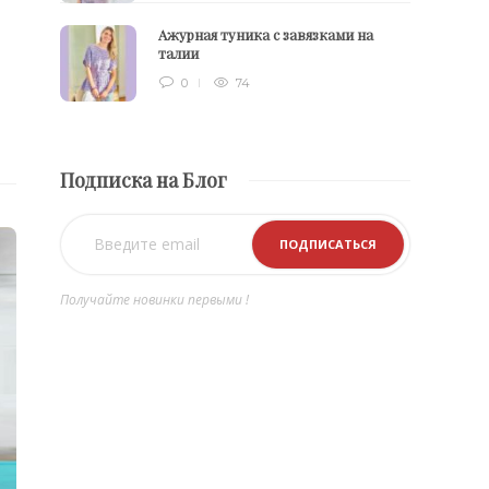
Ажурная туника с завязками на
талии
0
74
о
Подписка на Блог
Получайте новинки первыми !