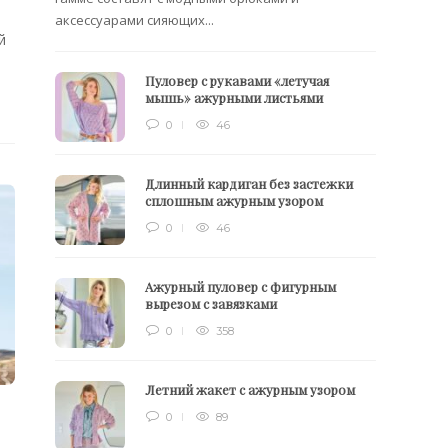
аксессуарами сияющих...
й
Пуловер с рукавами «летучая
мышь» ажурными листьями
0
46
Длинный кардиган без застежки
сплошным ажурным узором
0
46
Ажурный пуловер с фигурным
вырезом с завязками
0
358
Летний жакет с ажурным узором
0
89