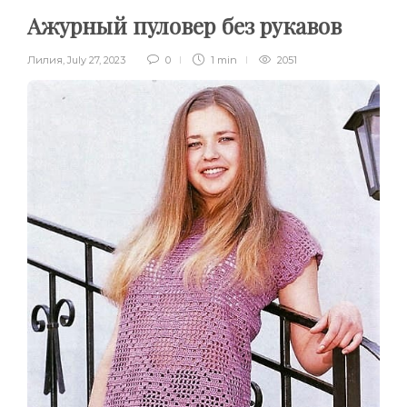
Ажурный пуловер без рукавов
Лилия
,
July 27, 2023
0
1 min
2051