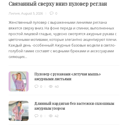
Связанный сверху вниз пуловер реглан
Лилия
,
August 5, 2026
0
Женственный пуловер с выраженными линиями реглана
вяжется сверху вниз. На фоне переда и спинки, выполненных
простой лицевой гладью, чудесно смотрятся ажурные рукава с
цветочными мотивами, которые элегантно акцентируют плечи.
Каждый день -особенный! Ажурные базовые модели в светло-
голубой гамме составят с модными брюками и аксессуарами
сияющих...
Пуловер с рукавами «летучая мышь»
ажурными листьями
0
40
Длинный кардиган без застежки сплошным
ажурным узором
0
42