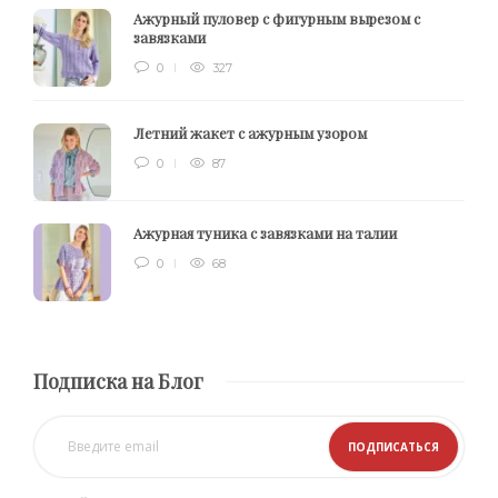
Ажурный пуловер с фигурным вырезом с
завязками
0
327
Летний жакет с ажурным узором
0
87
Ажурная туника с завязками на талии
0
68
Подписка на Блог