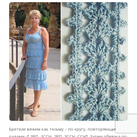
Бретели вяжем как тесьму – по кругу, повторяющимися
радами -* 3ВП, 3ССН, 2ВП, 3ССН, ССН*. Затем обвязка по