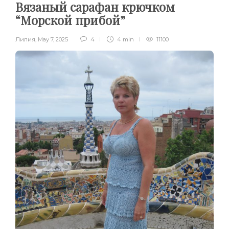
Вязаный сарафан крючком
“Морской прибой”
Лилия
,
May 7, 2025
4
4 min
11100