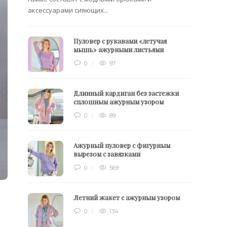
аксессуарами сияющих...
Пуловер с рукавами «летучая
мышь» ажурными листьями
0
97
Длинный кардиган без застежки
сплошным ажурным узором
0
89
Ажурный пуловер с фигурным
вырезом с завязками
0
569
Летний жакет с ажурным узором
0
134