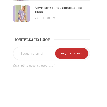
Ажурная туника с завязками на
талии
0
119
Подписка на Блог
Получайте новинки первыми !