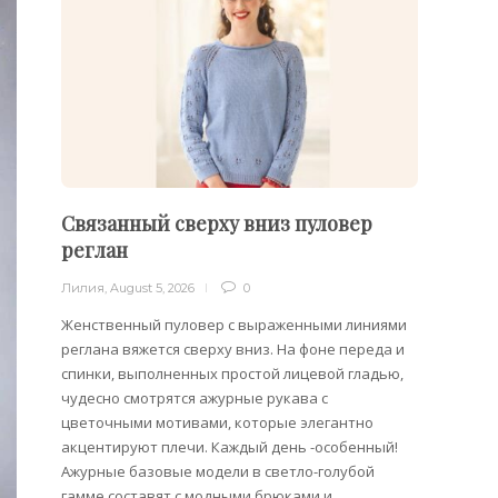
Связанный сверху вниз пуловер
Филе
реглан
Лилия
,
Лилия
,
August 5, 2026
0
Филейн
предст
Женственный пуловер с выраженными линиями
Вязани
реглана вяжется сверху вниз. На фоне переда и
позвол
спинки, выполненных простой лицевой гладью,
делает
чудесно смотрятся ажурные рукава с
сезона
цветочными мотивами, которые элегантно
акцентируют плечи. Каждый день -особенный!
Ажурные базовые модели в светло-голубой
гамме составят с модными брюками и