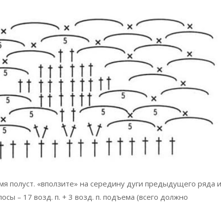
мя полуст. «вползите» на середину дуги предыдущего ряда 
сы – 17 возд. п. + 3 возд. п. подъема (всего должно