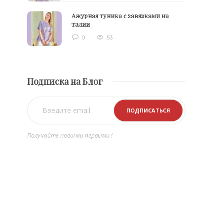
Ажурная туника с завязками на
талии
0
53
Подписка на Блог
Получайте новинки первыми !