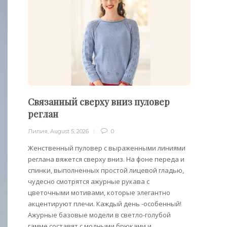
Связанный сверху вниз пуловер
Пуло
реглан
Лилия
,
Лилия
,
August 5, 2026
0
Облега
отдель
Женственный пуловер с выраженными линиями
на плеч
реглана вяжется сверху вниз. На фоне переда и
спинки, выполненных простой лицевой гладью,
чудесно смотрятся ажурные рукава с
цветочными мотивами, которые элегантно
акцентируют плечи. Каждый день -особенный!
Ажурные базовые модели в светло-голубой
гамме составят с модными брюками и