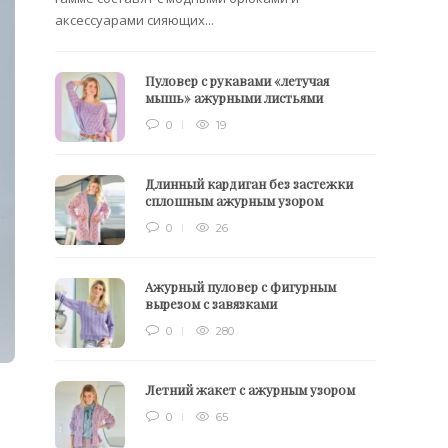
аксессуарами сияющих...
Пуловер с рукавами «летучая
мышь» ажурными листьями
0
19
Длинный кардиган без застежки
сплошным ажурным узором
0
26
Ажурный пуловер с фигурным
вырезом с завязками
0
280
Летний жакет с ажурным узором
0
65