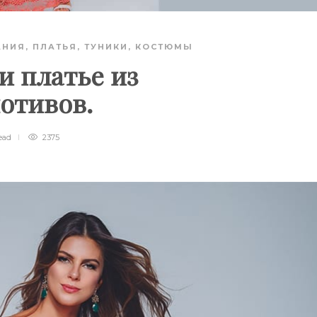
АНИЯ
,
ПЛАТЬЯ, ТУНИКИ, КОСТЮМЫ
и платье из
отивов.
ead
2375