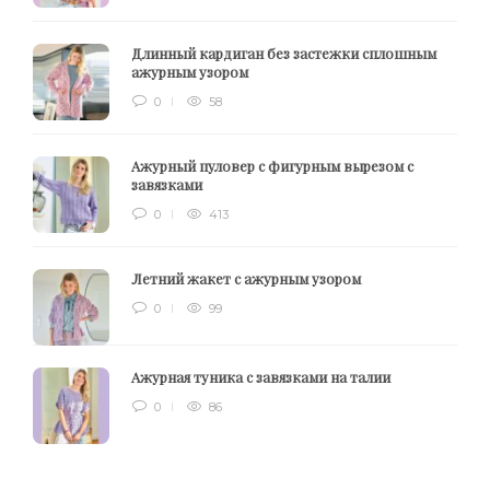
Длинный кардиган без застежки сплошным
ажурным узором
0
58
Ажурный пуловер с фигурным вырезом с
завязками
0
413
Летний жакет с ажурным узором
0
99
Ажурная туника с завязками на талии
0
86