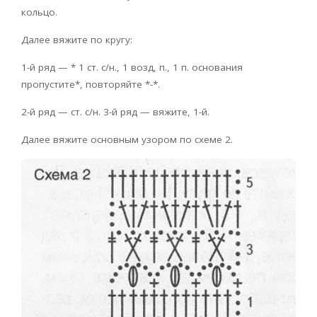
кольцо.
Далее вяжите по кругу:
1-й ряд — * 1 ст. с/н., 1 возд, п., 1 п. основания
пропустите*, повторяйте *-*.
2-й ряд — ст. с/н. 3-й ряд — вяжите, 1-й.
Далее вяжите основным узором по схеме 2.