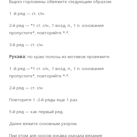
Вырез горловины обвяжите следующим образом:
1 -й ряд — ст. с/н.
2-й ряд — *1 ст. с/н., 1 возд, п., 1 п. основания
пропустите*, повторяйте *-*.
3-й ряд — ст. с/н.
Рукава:
по краю полосы из мотивов провяжите
1 -й ряд —*1 ст. с/н., 1 возд, п., 1 п. основания
пропустите*, повторяйте *-*.
2-й ряд — ст. с/н.
Повторите 1 -2-й ряды еще 1 раз.
5-й ряд — как первый ряд.
Далее вяжите основным узором.
При этом для скосов рукава сначала вязания