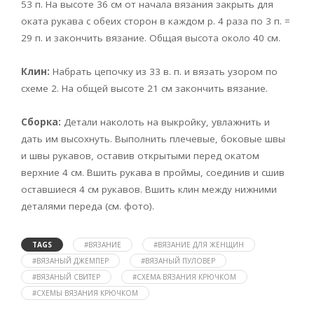
53 п. На высоте 36 см от начала вязания закрыть для
оката рукава с обеих сторон в каждом р. 4 раза по 3 п. =
29 п. и закончить вязание. Общая высота около 40 см.
Клин:
Набрать цепочку из 33 в. п. и вязать узором по
схеме 2. На общей высоте 21 см закончить вязание.
Сборка:
Детали наколоть на выкройку, увлажнить и
дать им высохнуть. Выполнить плечевые, боковые швы
и швы рукавов, оставив открытыми перед окатом
верхние 4 см. Вшить рукава в проймы, соединив и сшив
оставшиеся 4 см рукавов. Вшить клин между нижними
деталями переда (см. фото).
TAGS
#ВЯЗАНИЕ
#ВЯЗАНИЕ ДЛЯ ЖЕНЩИН
#ВЯЗАНЫЙ ДЖЕМПЕР
#ВЯЗАНЫЙ ПУЛОВЕР
#ВЯЗАНЫЙ СВИТЕР
#СХЕМА ВЯЗАНИЯ КРЮЧКОМ
#СХЕМЫ ВЯЗАНИЯ КРЮЧКОМ