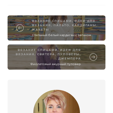
ВЯЗАНИЕ СПИЦАМИ
,
ИДЕИ ДЛЯ
ВЯЗАНИЯ
,
ПАЛЬТО, КАРДИГАНЫ,
ЖАКЕТЫ
Стильный белый кардиган с запахом
ВЯЗАНИЕ СПИЦАМИ
,
ИДЕИ ДЛЯ
ВЯЗАНИЯ
,
СВИТЕРА, ПУЛОВЕРЫ,
ДЖЕМПЕРА
Фиолетовый ажурный пуловер