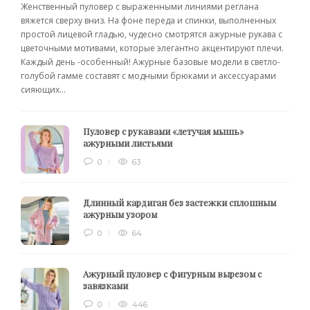
Женственный пуловер с выраженными линиями реглана
вяжется сверху вниз. На фоне переда и спинки, выполненных
простой лицевой гладью, чудесно смотрятся ажурные рукава с
цветочными мотивами, которые элегантно акцентируют плечи.
Каждый день -особенный! Ажурные базовые модели в светло-
голубой гамме составят с модными брюками и аксессуарами
сияющих...
Пуловер с рукавами «летучая мышь»
ажурными листьями
0
63
Длинный кардиган без застежки сплошным
ажурным узором
0
64
Ажурный пуловер с фигурным вырезом с
завязками
0
446