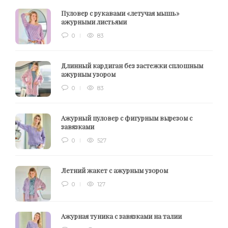
Пуловер с рукавами «летучая мышь»
ажурными листьями
0
83
Длинный кардиган без застежки сплошным
ажурным узором
0
83
Ажурный пуловер с фигурным вырезом с
завязками
0
527
Летний жакет с ажурным узором
0
127
Ажурная туника с завязками на талии