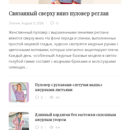
Связанный сверху вниз пуловер реглан
Лилия
,
August 5, 2026
0
Женственный пуловер с выраженными линиями реглана
вяжется сверху вниз. На фоне переда и спинки, выполненных
простой лицевой гладью, чудесно смотрятся ажурные рукава с
цветочными мотивами, которые элегантно акцентируют плечи.
Каждый день -особенный! Ажурные базовые модели в светло-
голубой гамме составят с модными брюками и аксессуарами
сияющих...
Пуловер с рукавами «летучая мышь»
ажурными листьями
0
45
Длинный кардиган без застежки сплошным
ажурным узором
0
44