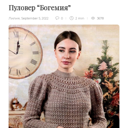
Пуловер “Богемия”
Лилия
,
September 5, 2022
0
2 min
3678