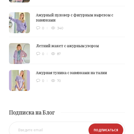
Ажурный пуловер с фигурным вырезом с
завязками
0
340
Летний жакет с ажурным узором
0
87
Ажурная туника с завязками на талии
0
70
Подписка на Блог