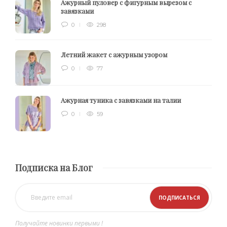
Ажурный пуловер с фигурным вырезом с
завязками
0
298
Летний жакет с ажурным узором
0
77
Ажурная туника с завязками на талии
0
59
Подписка на Блог
Получайте новинки первыми !