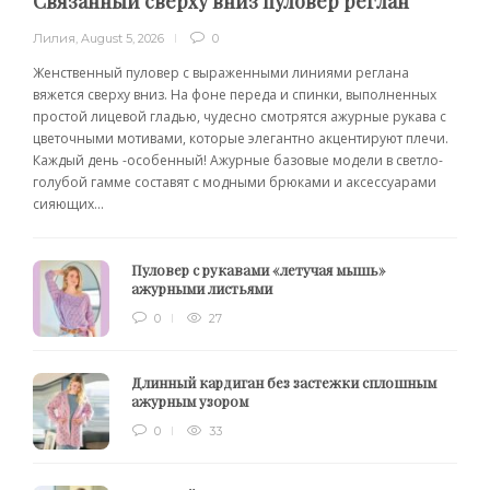
Связанный сверху вниз пуловер реглан
Лилия
,
August 5, 2026
0
Женственный пуловер с выраженными линиями реглана
вяжется сверху вниз. На фоне переда и спинки, выполненных
простой лицевой гладью, чудесно смотрятся ажурные рукава с
цветочными мотивами, которые элегантно акцентируют плечи.
Каждый день -особенный! Ажурные базовые модели в светло-
голубой гамме составят с модными брюками и аксессуарами
сияющих...
Пуловер с рукавами «летучая мышь»
ажурными листьями
0
27
Длинный кардиган без застежки сплошным
ажурным узором
0
33