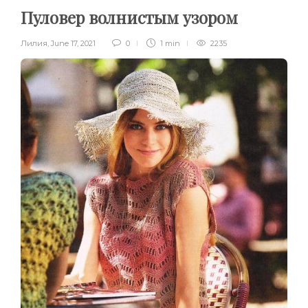
Пуловер волнистым узором
Лилия
,
June 17, 2021
0
1 min
2235