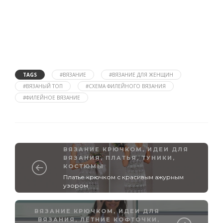
TAGS
#ВЯЗАНИЕ
#ВЯЗАНИЕ ДЛЯ ЖЕНЩИН
#ВЯЗАНЫЙ ТОП
#СХЕМА ФИЛЕЙНОГО ВЯЗАНИЯ
#ФИЛЕЙНОЕ ВЯЗАНИЕ
ВЯЗАНИЕ КРЮЧКОМ
,
ИДЕИ ДЛЯ
ВЯЗАНИЯ
,
ПЛАТЬЯ, ТУНИКИ,
КОСТЮМЫ
Платье крючком с красивым ажурным
узором
ВЯЗАНИЕ КРЮЧКОМ
,
ИДЕИ ДЛЯ
ВЯЗАНИЯ
,
ЛЕТНИЕ КОФТОЧКИ,