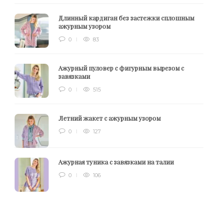
Длинный кардиган без застежки сплошным
ажурным узором
0
83
Ажурный пуловер с фигурным вырезом с
завязками
0
515
Летний жакет с ажурным узором
0
127
Ажурная туника с завязками на талии
0
106