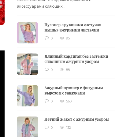
аксессуарами сияющих...
Пуловер с рукавами «летучая
мышь» ажурными листьями
0
95
Длинный кардиган без застежки
сплошным ажурным узором
0
88
Ажурный пуловер с фигурным
вырезом с завязками
0
560
Летний жакет с ажурным узором
0
132