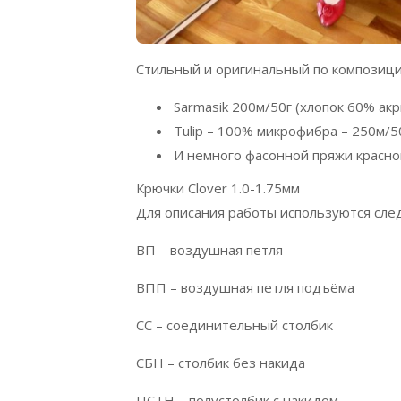
Стильный и оригинальный по композиц
Sarmasik 200м/50г (хлопок 60% ак
Тulip – 100% микрофибра – 250м/5
И немного фасонной пряжи красног
Крючки Clover 1.0-1.75мм
Для описания работы используются сл
ВП – воздушная петля
ВПП – воздушная петля подъёма
СС – соединительный столбик
СБН – столбик без накида
ПСТН – полустолбик с накидом