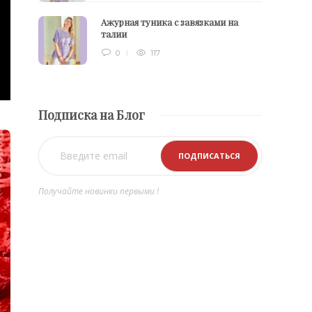
Ажурная туника с завязками на
талии
0
117
Подписка на Блог
Получайте новинки первыми !