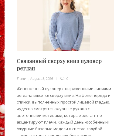
Связанный сверху вниз пуловер
Филе
реглан
Лилия
,
Лилия
,
August 5, 2026
0
Филейн
предст
Женственный пуловер с выраженными линиями
Вязани
реглана вяжется сверху вниз. На фоне переда и
позвол
спинки, выполненных простой лицевой гладью,
делает
чудесно смотрятся ажурные рукава с
сезона
цветочными мотивами, которые элегантно
акцентируют плечи. Каждый день -особенный!
Ажурные базовые модели в светло-голубой
гамме составят с модными брюками и