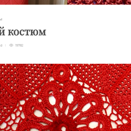
Ы
й костюм
ad
19782