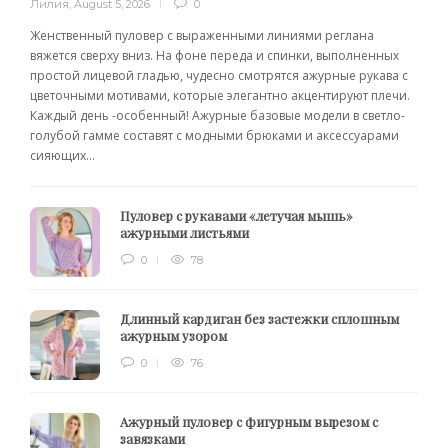
Лилия
,
August 5, 2026
0
Женственный пуловер с выраженными линиями реглана
вяжется сверху вниз. На фоне переда и спинки, выполненных
простой лицевой гладью, чудесно смотрятся ажурные рукава с
цветочными мотивами, которые элегантно акцентируют плечи.
Каждый день -особенный! Ажурные базовые модели в светло-
голубой гамме составят с модными брюками и аксессуарами
сияющих...
Пуловер с рукавами «летучая мышь»
ажурными листьями
0
78
Длинный кардиган без застежки сплошным
ажурным узором
0
76
Ажурный пуловер с фигурным вырезом с
завязками