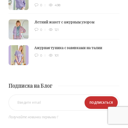
0
498
Летний жакет с ажурным узором
0
121
Ажурная туника с завязками на талии
0
101
Подписка на Блог
Получайте новинки первыми !