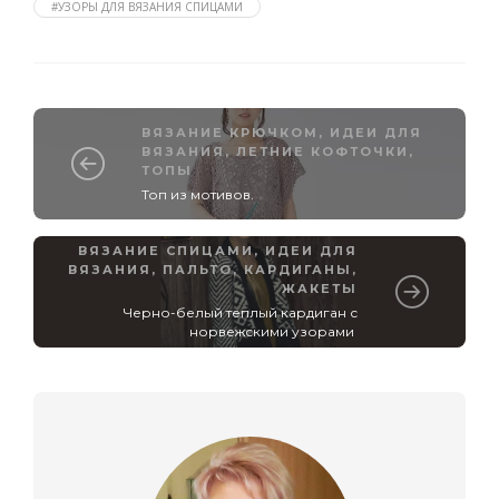
#УЗОРЫ ДЛЯ ВЯЗАНИЯ СПИЦАМИ
ВЯЗАНИЕ КРЮЧКОМ
,
ИДЕИ ДЛЯ
ВЯЗАНИЯ
,
ЛЕТНИЕ КОФТОЧКИ,
ТОПЫ
Топ из мотивов.
ВЯЗАНИЕ СПИЦАМИ
,
ИДЕИ ДЛЯ
ВЯЗАНИЯ
,
ПАЛЬТО, КАРДИГАНЫ,
ЖАКЕТЫ
Черно-белый теплый кардиган с
норвежскими узорами