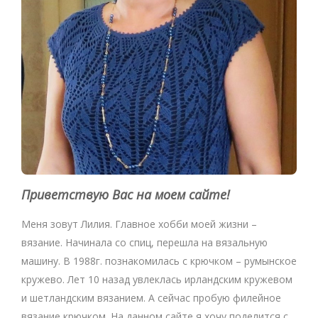
Приветствую Вас на моем сайте!
Меня зовут Лилия. Главное хобби моей жизни –
вязание. Начинала со спиц, перешла на вязальную
машину. В 1988г. познакомилась с крючком – румынское
кружево. Лет 10 назад увлеклась ирландским кружевом
и шетландским вязанием. А сейчас пробую филейное
вязание крючком. На данном сайте я хочу поделится с