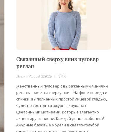
Связанный сверху вниз пуловер
Филе
реглан
Лилия
,
Лилия
,
August 5, 2026
0
Филейн
предст
Женственный пуловер с выраженными линиями
Вязани
реглана вяжется сверху вниз. На фоне переда и
позвол
спинки, выполненных простой лицевой гладью,
делает
чудесно смотрятся ажурные рукава с
сезона
цветочными мотивами, которые элегантно
акцентируют плечи. Каждый день -особенный!
Ажурные базовые модели в светло-голубой
гамме составят с модными брюками и