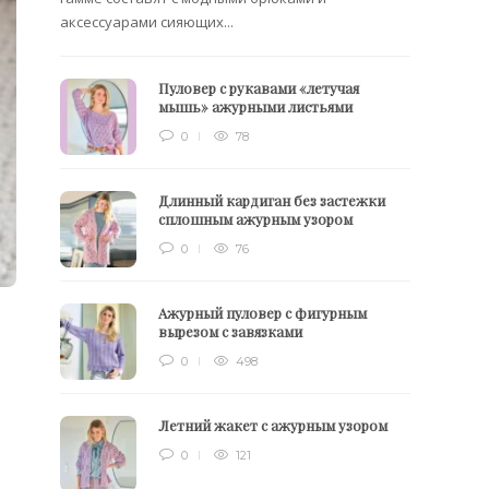
аксессуарами сияющих...
Пуловер с рукавами «летучая
мышь» ажурными листьями
0
78
Длинный кардиган без застежки
сплошным ажурным узором
0
76
Ажурный пуловер с фигурным
вырезом с завязками
0
498
Летний жакет с ажурным узором
0
121