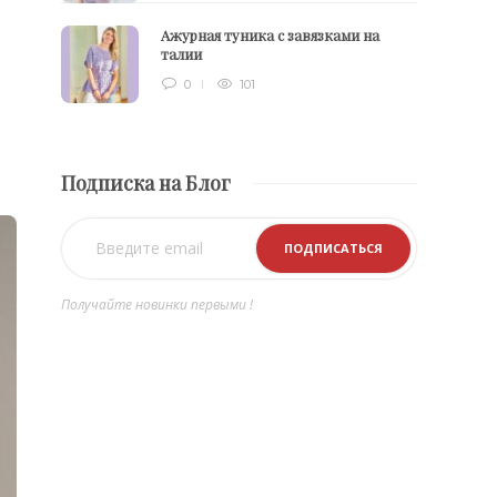
Ажурная туника с завязками на
талии
0
101
Подписка на Блог
Получайте новинки первыми !