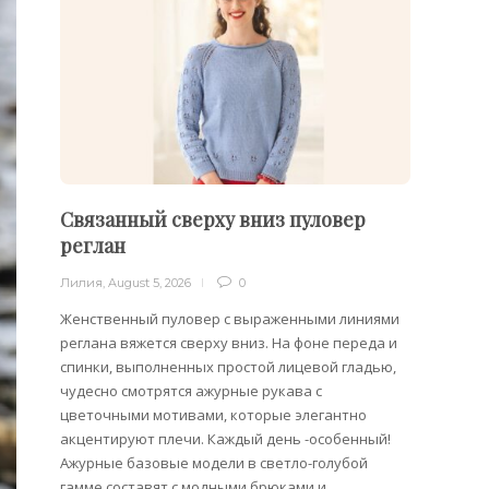
Связанный сверху вниз пуловер
Филе
реглан
Лилия
,
Лилия
,
August 5, 2026
0
Филейн
предст
Женственный пуловер с выраженными линиями
Вязани
реглана вяжется сверху вниз. На фоне переда и
позвол
спинки, выполненных простой лицевой гладью,
делает
чудесно смотрятся ажурные рукава с
сезона
цветочными мотивами, которые элегантно
акцентируют плечи. Каждый день -особенный!
Ажурные базовые модели в светло-голубой
гамме составят с модными брюками и