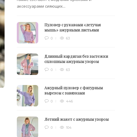
аксессуарами сияющих...
Пуловер с рукавами «летучая
мышь» ажурными листьями
0
63
Длинный кардиган без застежки
сплошным ажурным узором
0
63
Ажурный пуловер с фигурным
вырезом с завязками
0
446
Летний жакет с ажурным узором
0
104