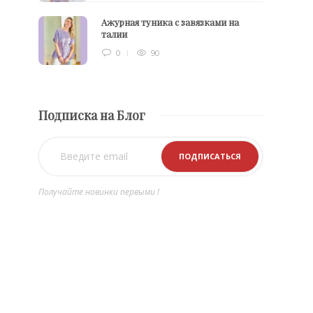
Ажурная туника с завязками на
талии
0
90
Подписка на Блог
Получайте новинки первыми !