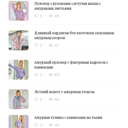
Пуловер с рукавами «летучая мышь»
ажурными листьями
0
129
Длинный кардиган без застежки сплошным
ажурным узором
0
121
Ажурный пуловер с фигурным вырезом с
завязками
0
670
Летний жакет с ажурным узором
0
164
Ажурная туника с завязками на талии
0
134