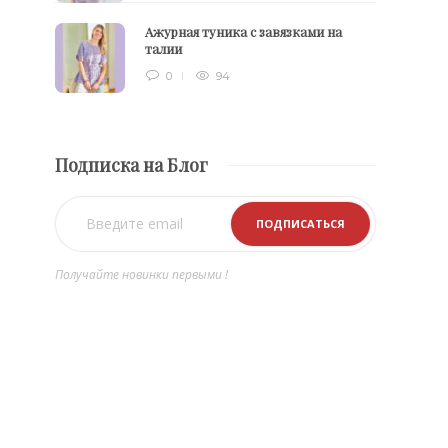
Ажурная туника с завязками на
талии
0
94
Подписка на Блог
Получайте новинки первыми !