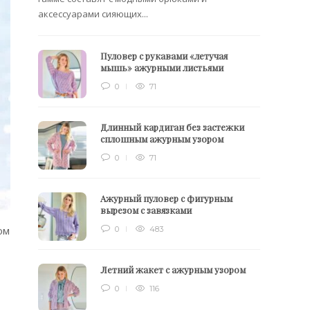
аксессуарами сияющих...
Пуловер с рукавами «летучая
мышь» ажурными листьями
0
71
Длинный кардиган без застежки
сплошным ажурным узором
0
71
Ажурный пуловер с фигурным
вырезом с завязками
ом
0
483
Летний жакет с ажурным узором
0
116