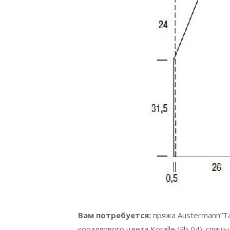
Вам потребуется:
пряжа Austermann”Ta
кораллового цвета Koralle (Fb 04); спицы