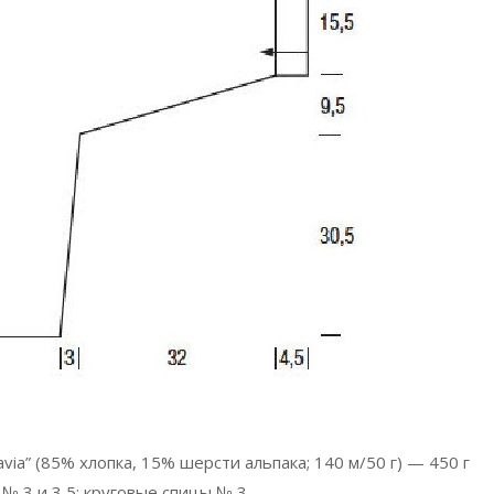
via” (85% хлопка, 15% шерсти альпака; 140 м/50 г) — 450 г
 № 3 и 3,5; круговые спицы № 3.