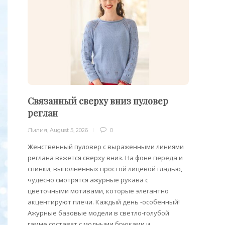
Связанный сверху вниз пуловер
Филе
реглан
Лилия
,
Лилия
,
August 5, 2026
0
Филейн
предст
Женственный пуловер с выраженными линиями
Вязани
реглана вяжется сверху вниз. На фоне переда и
позвол
спинки, выполненных простой лицевой гладью,
делает
чудесно смотрятся ажурные рукава с
сезона
цветочными мотивами, которые элегантно
акцентируют плечи. Каждый день -особенный!
Ажурные базовые модели в светло-голубой
гамме составят с модными брюками и