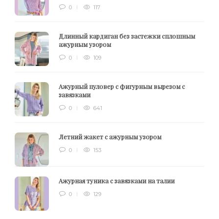
0
117
Длинный кардиган без застежки сплошным
ажурным узором
0
109
Ажурный пуловер с фигурным вырезом с
завязками
0
641
Летний жакет с ажурным узором
0
153
Ажурная туника с завязками на талии
0
129