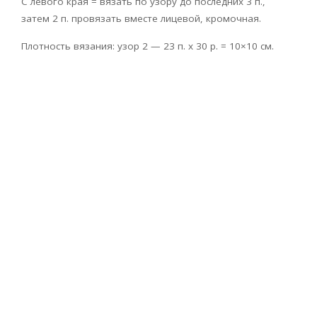
С левого края = вязать по узору до последних 3 п.,
затем 2 п. провязать вместе лицевой, кромочная.
Плотность вязания: узор 2 — 23 п. х 30 р. = 10×10 см.