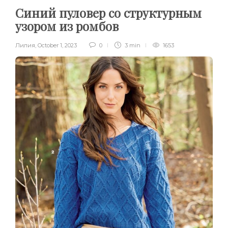
Синий пуловер со структурным
узором из ромбов
Лилия
,
October 1, 2023
0
3 min
1653