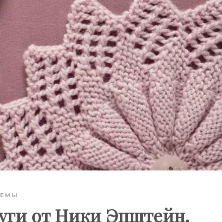
ХЕМЫ
уги от Ники Эпштейн.