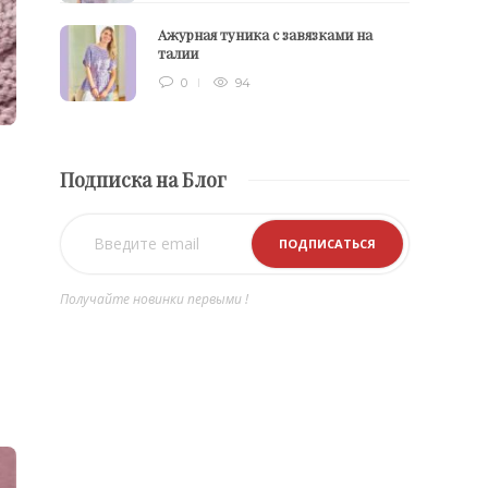
Ажурная туника с завязками на
талии
0
94
Подписка на Блог
Получайте новинки первыми !