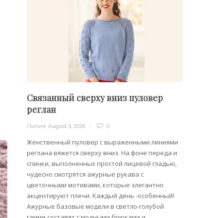
Связанный сверху вниз пуловер
Филе
реглан
Лилия
,
Лилия
,
August 5, 2026
0
Филейн
предст
Женственный пуловер с выраженными линиями
Вязани
реглана вяжется сверху вниз. На фоне переда и
позвол
спинки, выполненных простой лицевой гладью,
делает
чудесно смотрятся ажурные рукава с
сезона
цветочными мотивами, которые элегантно
акцентируют плечи. Каждый день -особенный!
Ажурные базовые модели в светло-голубой
гамме составят с модными брюками и