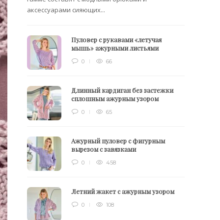
аксессуарами сияющих...
Пуловер с рукавами «летучая
мышь» ажурными листьями
0
66
Длинный кардиган без застежки
сплошным ажурным узором
0
65
Ажурный пуловер с фигурным
вырезом с завязками
0
458
Летний жакет с ажурным узором
0
108