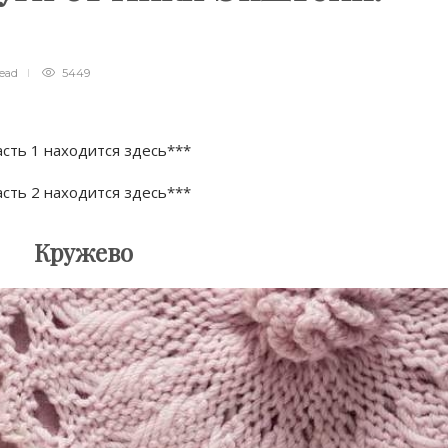
read
5449
сть 1 находится здесь***
сть 2 находится здесь***
Кружево