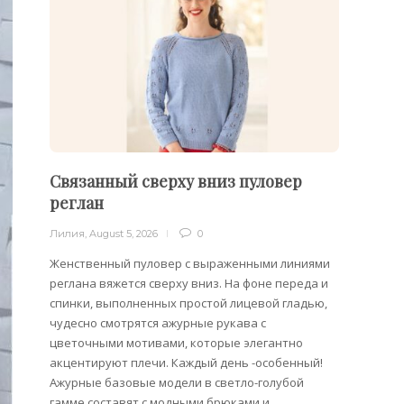
Связанный сверху вниз пуловер
Пуло
реглан
Лилия
,
Лилия
,
August 5, 2026
0
Облега
отдель
Женственный пуловер с выраженными линиями
на плеч
реглана вяжется сверху вниз. На фоне переда и
спинки, выполненных простой лицевой гладью,
чудесно смотрятся ажурные рукава с
цветочными мотивами, которые элегантно
акцентируют плечи. Каждый день -особенный!
Ажурные базовые модели в светло-голубой
гамме составят с модными брюками и