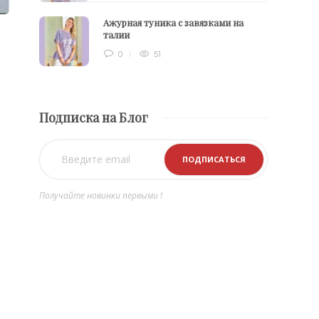
Ажурная туника с завязками на
талии
0
51
Подписка на Блог
Получайте новинки первыми !