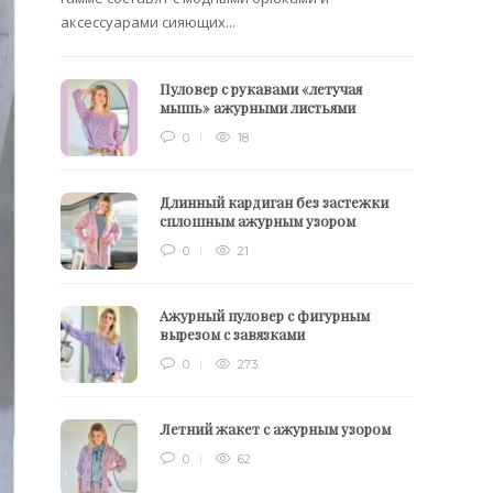
аксессуарами сияющих...
Пуловер с рукавами «летучая
мышь» ажурными листьями
0
18
Длинный кардиган без застежки
сплошным ажурным узором
0
21
Ажурный пуловер с фигурным
вырезом с завязками
0
273
Летний жакет с ажурным узором
0
62